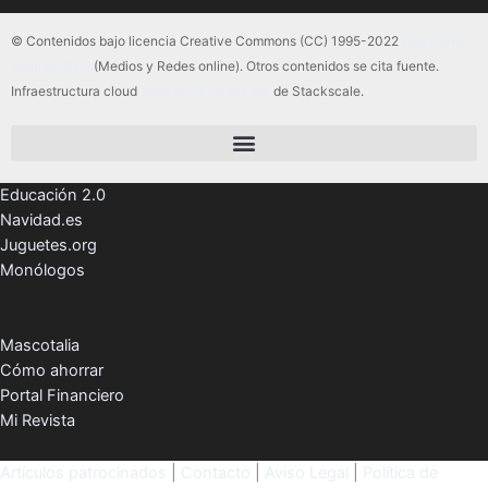
© Contenidos bajo licencia Creative Commons (CC) 1995-2022
Color Vivo
Internet, SLU
(Medios y Redes online). Otros contenidos se cita fuente.
Infraestructura cloud
servidores dedicados
de Stackscale.
Educación 2.0
Navidad.es
Juguetes.org
Monólogos
Mascotalia
Cómo ahorrar
Portal Financiero
Mi Revista
Artículos patrocinados
|
Contacto
|
Aviso Legal
|
Política de