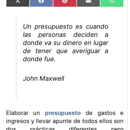
Compartir
Compartir
Compartir
Compartir
Compart
X
Facebook
Pinterest
Email
WhatsA
en
en
en
en
en
(Twitter)
Un presupuesto es cuando
las personas deciden a
donde va su dinero en lugar
de tener que averiguar a
donde fue.
John Maxwell
Elaborar un
presupuesto
de gastos e
ingresos y llevar apunte de todos ellos son
dos prácticas diferentes pero