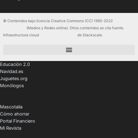
© Contenidos bajo licencia Creative Commons (CC) 1995-2022
Color Vivo
Internet, SLU
(Medios y Redes online). Otros contenidos se cita fuente.
Infraestructura cloud
servidores dedicados
de Stackscale.
Educación 2.0
Navidad.es
Juguetes.org
Monólogos
Mascotalia
Cómo ahorrar
Portal Financiero
Mi Revista