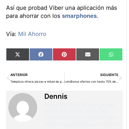
Así que probad Viber una aplicación más
para ahorrar con los
smarphones
.
Vía:
Mil Ahorro
Compartir
Compartir
Compartir
Compartir
Compart
X
Facebook
Pinterest
Email
WhatsA
en
en
en
en
en
(Twitter)
Ant
Si
ANTERIOR
SIGUIENTE
Telepizza ofrece pizzas a mitad de precio
LetsBonus ofertas con hasta 70% de descuento
Dennis
Myles Murphy Clemson Jersey
Justin Hill Jersey
Britto Tutt
Jersey
Kingston Davis Michigan
Jersey
Lugard Edokpayi Jerseys