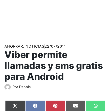
AHORRAR
,
NOTICIAS
22/07/2011
Viber permite
llamadas y sms gratis
para Android
Por
Dennis
Compartir
Compartir
Compartir
Compartir
Compart
X
Facebook
Pinterest
Email
WhatsA
en
en
en
en
en
(Twitter)