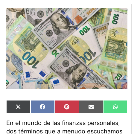
Compartir
Compartir
Compartir
Compartir
Compart
X
Facebook
Pinterest
Email
WhatsA
en
en
en
en
en
(Twitter)
En el mundo de las finanzas personales,
dos términos que a menudo escuchamos