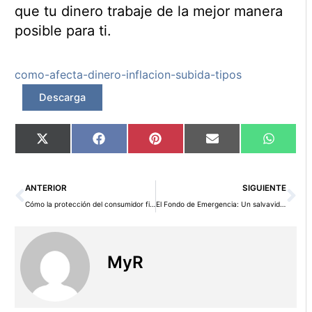
que tu dinero trabaje de la mejor manera
posible para ti.
como-afecta-dinero-inflacion-subida-tipos
Descarga
Compartir
Compartir
Compartir
Compartir
Compart
X
Facebook
Pinterest
Email
WhatsA
en
en
en
en
en
(Twitter)
Ant
Si
ANTERIOR
SIGUIENTE
Cómo la protección del consumidor financiero te protege
El Fondo de Emergencia: Un salvavidas financiero imprescindible
MyR