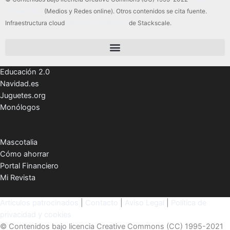
Internet, SLU
(Medios y Redes online). Otros contenidos se cita fuente.
Infraestructura cloud
servidores dedicados
de Stackscale.
Educación 2.0
Navidad.es
Juguetes.org
Monólogos
Mascotalia
Cómo ahorrar
Portal Financiero
Mi Revista
Artículos patrocinados
|
Contacto
|
Aviso Legal
|
Política de
privacidad y cookies
© Contenidos bajo licencia Creative Commons (CC) 1995-2021