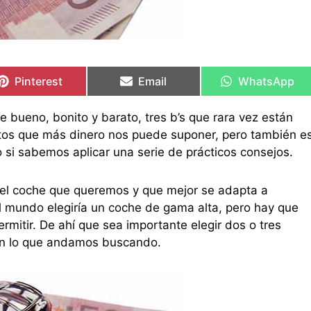
Compartir
Compartir
Compartir
Compartir
Compartir
Compartir
en
en
en
en
en
en
Pinterest
Email
WhatsApp
bueno, bonito y barato, tres b’s que rara vez están
tos que más dinero nos puede suponer, pero también e
 si sabemos aplicar una serie de prácticos consejos.
el coche que queremos y que mejor se adapta a
el mundo elegiría un coche de gama alta, pero hay que
rmitir. De ahí que sea importante elegir dos o tres
on lo que andamos buscando.