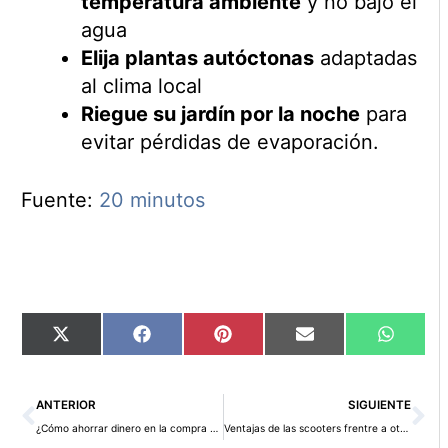
temperatura ambiente
y no bajo el
agua
Elija plantas autóctonas
adaptadas
al clima local
Riegue su jardín por la noche
para
evitar pérdidas de evaporación.
Fuente:
20 minutos
Compartir
Compartir
Compartir
Compartir
Compart
X
Facebook
Pinterest
Email
WhatsA
en
en
en
en
en
(Twitter)
Ant
Si
ANTERIOR
SIGUIENTE
¿Cómo ahorrar dinero en la compra de útiles escolares?
Ventajas de las scooters frentre a otros vehículos