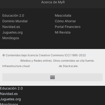
Acerca de MyR
Educación 2.0
Mascotalia
Dominio Mundial
Cómo Ahorrar
Navidad.es
Portal Financiero
Juguetes.org
Mi Revista
Monólogos
© Contenidos bajo licencia Creative Commons (CC) 1995-2022
Color Vivo
Internet, SLU
(Medios y Redes online). Otros contenidos se cita fuente.
Infraestructura cloud
servidores dedicados
de Stackscale.
Educación 2.0
Navidad.es
Juguetes.org
Monólogos