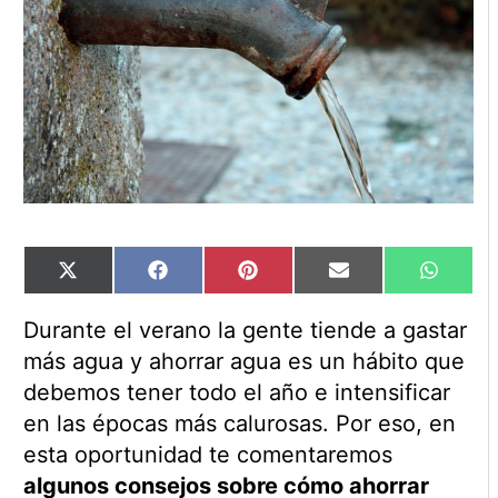
Compartir
Compartir
Compartir
Compartir
Compart
X
Facebook
Pinterest
Email
WhatsA
en
en
en
en
en
(Twitter)
Durante el verano la gente tiende a gastar
más agua y ahorrar agua es un hábito que
debemos tener todo el año e intensificar
en las épocas más calurosas. Por eso, en
esta oportunidad te comentaremos
algunos consejos sobre cómo ahorrar