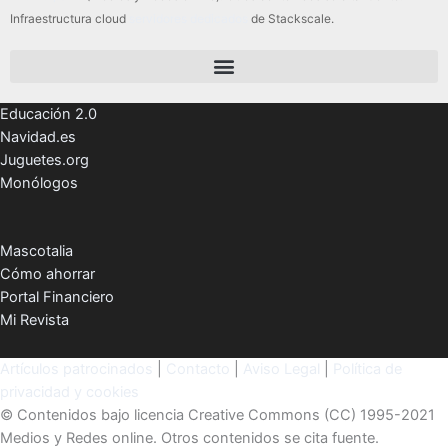
Infraestructura cloud
servidores dedicados
de Stackscale.
Educación 2.0
Navidad.es
Juguetes.org
Monólogos
Mascotalia
Cómo ahorrar
Portal Financiero
Mi Revista
Artículos patrocinados
|
Contacto
|
Aviso Legal
|
Política de
privacidad y cookies
© Contenidos bajo licencia Creative Commons (CC) 1995-2021
Medios y Redes online. Otros contenidos se cita fuente.