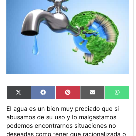
Compartir
Compartir
Compartir
Compartir
Compart
X
Facebook
Pinterest
Email
WhatsA
en
en
en
en
en
(Twitter)
El agua es un bien muy preciado que si
abusamos de su uso y lo malgastamos
podemos encontrarnos situaciones no
deseadas como tener que racionalizada o