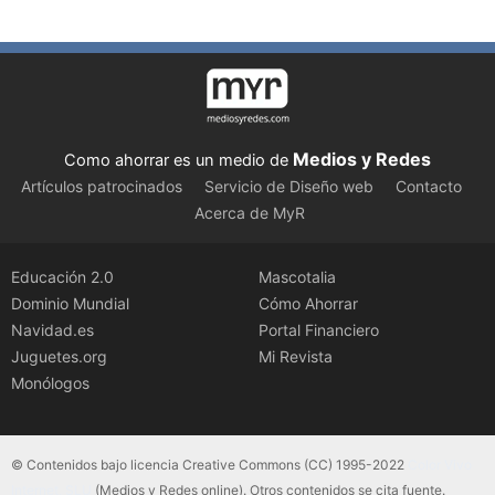
Medios y Redes
Como ahorrar es un medio de
Artículos patrocinados
Servicio de Diseño web
Contacto
Acerca de MyR
Educación 2.0
Mascotalia
Dominio Mundial
Cómo Ahorrar
Navidad.es
Portal Financiero
Juguetes.org
Mi Revista
Monólogos
© Contenidos bajo licencia Creative Commons (CC) 1995-2022
Color Vivo
Internet, SLU
(Medios y Redes online). Otros contenidos se cita fuente.