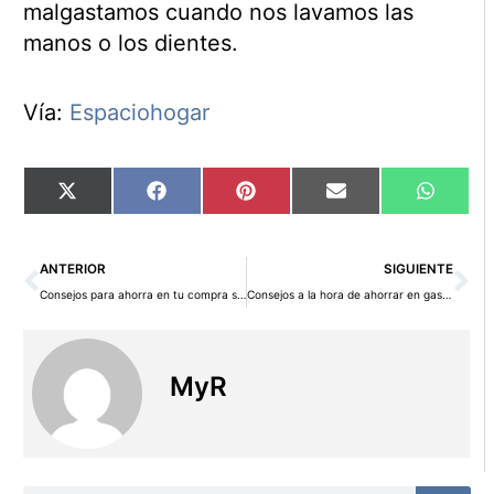
malgastamos cuando nos lavamos las
manos o los dientes.
Vía:
Espaciohogar
Compartir
Compartir
Compartir
Compartir
Compart
X
Facebook
Pinterest
Email
WhatsA
en
en
en
en
en
(Twitter)
Ant
Si
ANTERIOR
SIGUIENTE
Consejos para ahorra en tu compra semanal
Consejos a la hora de ahorrar en gasolina
MyR