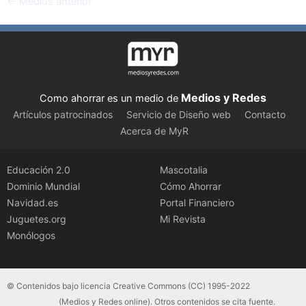
←
Medios anterior
Medios y Redes
Como ahorrar es un medio de
Artículos patrocinados
Servicio de Diseño web
Contacto
Acerca de MyR
Educación 2.0
Mascotalia
Dominio Mundial
Cómo Ahorrar
Navidad.es
Portal Financiero
Juguetes.org
Mi Revista
Monólogos
© Contenidos bajo licencia Creative Commons (CC) 1995-2022
Color Vivo
Internet, SLU
(Medios y Redes online). Otros contenidos se cita fuente.