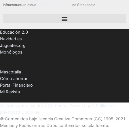
Infraestructura cloud
servidores dedicados
de Stackscale.
Educación 2.0
Navidad.es
Juguetes.org
Monólogos
Mascotalia
Cómo ahorrar
Portal Financiero
Mi Revista
Artículos patrocinados
|
Contacto
|
Aviso Legal
|
Política de
privacidad y cookies
© Contenidos bajo licencia Creative Commons (CC) 1995-2021
Medios y Redes online. Otros contenidos se cita fuente.