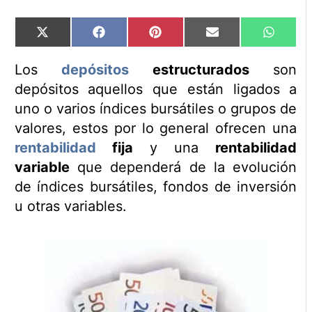
Compartir
Compartir
Compartir
Compartir
Compart
X
Facebook
Pinterest
Email
WhatsA
en
en
en
en
en
(Twitter)
Los
depósitos
estructurados
son
depósitos aquellos que están ligados a
uno o varios índices bursátiles o grupos de
valores, estos por lo general ofrecen una
rentabilidad
fija
y una
rentabilidad
variable
que dependerá de la evolución
de índices bursátiles, fondos de inversión
u otras variables.