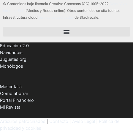
© Contenidos bajo licencia Creative Commons (CC) 1995-2022
Color Vivo
Internet, SLU
(Medios y Redes online). Otros contenidos se cita fuente.
Infraestructura cloud
servidores dedicados
de Stackscale.
Educación 2.0
Navidad.es
Juguetes.org
Monólogos
Mascotalia
Cómo ahorrar
Portal Financiero
Mi Revista
Artículos patrocinados
|
Contacto
|
Aviso Legal
|
Política de
privacidad y cookies