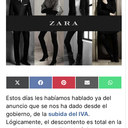
Compartir
Compartir
Compartir
Compartir
Compart
X
Facebook
Pinterest
Email
WhatsA
en
en
en
en
en
(Twitter)
Estos días les habíamos hablado ya del
anuncio que se nos ha dado desde el
gobierno, de la
subida del IVA
.
Lógicamente, el descontento es total en la