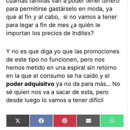
cuantas familias van a poder tener dinero
para permitirse gastárselo en moda, ya
que al fin y al cabo, si no vamos a tener
para legar a fin de mes ¿a quién le
importan los precios de Inditex?
Y no es que diga yo que las promociones
de este tipo no funcionen, pero nos
hemos metido en una espiral sin retorno
en la que el consumo se ha caído y el
poder adquisitvo
ya no da para más… No
sé quien nos va a sacar de esta, pero
desde luego lo vamos a tener difícil
Compartir
Compartir
Compartir
Compartir
Compart
X
Facebook
Pinterest
Email
WhatsA
en
en
en
en
en
(Twitter)