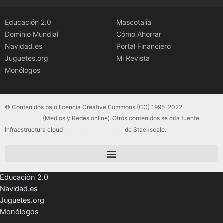
Educación 2.0
Mascotalia
Dominio Mundial
Cómo Ahorrar
Navidad.es
Portal Financiero
Juguetes.org
Mi Revista
Monólogos
© Contenidos bajo licencia Creative Commons (CC) 1995-2022
Color Vivo
Internet, SLU
(Medios y Redes online). Otros contenidos se cita fuente.
Infraestructura cloud
servidores dedicados
de Stackscale.
Educación 2.0
Navidad.es
Juguetes.org
Monólogos