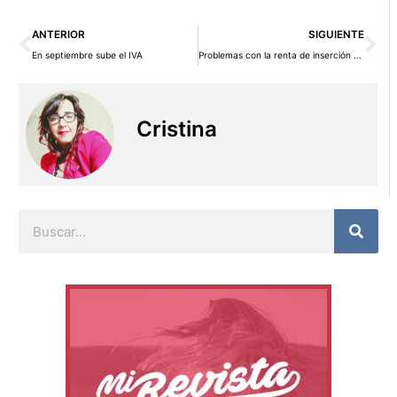
Ant
Si
ANTERIOR
SIGUIENTE
En septiembre sube el IVA
Problemas con la renta de inserción para los parados de larga duración
Cristina
Buscar