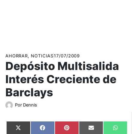
AHORRAR
,
NOTICIAS
17/07/2009
Depósito Multisalida
Interés Creciente de
Barclays
Por
Dennis
Compartir
Compartir
Compartir
Compartir
Compart
X
Facebook
Pinterest
Email
WhatsA
en
en
en
en
en
(Twitter)