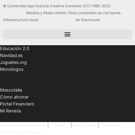
© Contenidos bajo licencia Creative Commons (CC) 1995-2022
Color Vivo
Internet, SLU
(Medios y Redes online). Otros contenidos se cita fuente.
Infraestructura cloud
servidores dedicados
de Stackscale.
Educación 2.0
Navidad.es
Juguetes.org
Monólogos
Mascotalia
Cómo ahorrar
Portal Financiero
Mi Revista
Artículos patrocinados
|
Contacto
|
Aviso Legal
|
Política de
privacidad y cookies